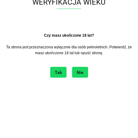
Liquid SIC! Salt 10ml -
Liquid SIC! Salt 10ml -
WERYFIKACJA WIEKU
Elderflower Lychee 20mg
Gooseberry Ice 20mg
Zaloguj się aby zobaczyć
Zaloguj się aby zobaczyć
cene
cene
​Czy masz ukończone 18 lat?
Ta strona jest przeznaczona wyłącznie dla osób pełnoletnich. Potwierdź, że
masz ukończone 18 lat lub opuść stronę.
Tak
Nie
Liquid SIC! Salt 10ml -
Liquid SIC! Salt 10ml -
Papaya Mojito 20mg
Strawberry Lime 20mg
Zaloguj się aby zobaczyć
Zaloguj się aby zobaczyć