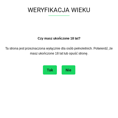
WERYFIKACJA WIEKU
PABLO GOLD EDITION
PABLO GOLD EDITION
PINEAPPLE
LEMONADE
Zaloguj się aby zobaczyć
Zaloguj się aby zobaczyć
cene
cene
​Czy masz ukończone 18 lat?
POLECAMY
POLECAMY
Ta strona jest przeznaczona wyłącznie dla osób pełnoletnich. Potwierdź, że
masz ukończone 18 lat lub opuść stronę.
Tak
Nie
PABLO GOLD EDITION
PABLO GOLD EDITION
STRAWBERRY
STRAWBERRY LYCHEE