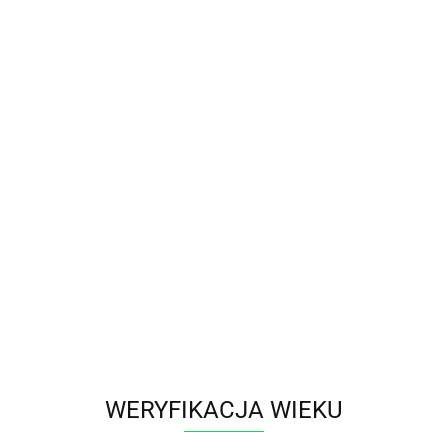
YNOWE
BONGA
LIQUIDY
BIBUŁKI
SMAK
AQ
BLOG
GA
LIQUIDY
BIBUŁKI
SMAK
MOC
WYPR
WERYFIKACJA WIEKU