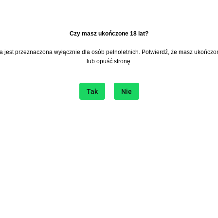
​Czy masz ukończone 18 lat?
na jest przeznaczona wyłącznie dla osób pełnoletnich. Potwierdź, że masz ukończon
lub opuść stronę.
Tak
Nie
era
I bądź na bieżąco ze wszystkimi nowościami!
ie