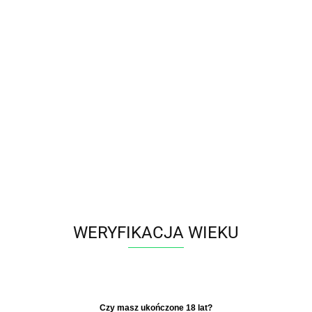
Polski
Zaloguj się
Zarejestruj się
Dodaj zgłoszenie
Zgody cookies
Producent - ZIG-ZAG
Parametry
WERYFIKACJA WIEKU
Brak produktów do wyświetlenia
​Czy masz ukończone 18 lat?