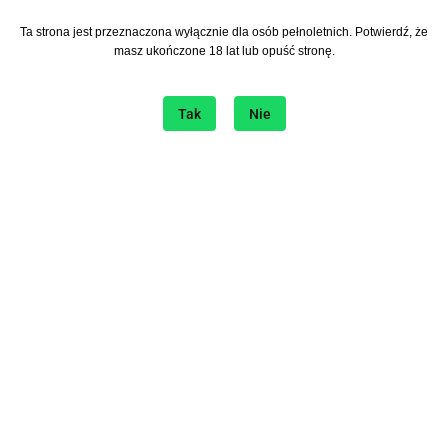
Ta strona jest przeznaczona wyłącznie dla osób pełnoletnich. Potwierdź, że
Zapisz się do Newslettera
masz ukończone 18 lat lub opuść stronę.
I bądź na bieżąco ze wszystkimi nowościami!
Tak
Nie
Informacje
O sklepie
Sklep internetowy na platformie