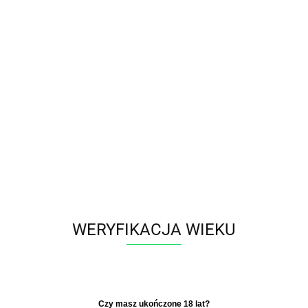
Polski
Zaloguj się
Zarejestruj się
Dodaj zgłoszenie
Zgody cookies
Producent - WHITE FOX
Parametry
WERYFIKACJA WIEKU
Brak produktów do wyświetlenia
​Czy masz ukończone 18 lat?