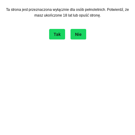
Ta strona jest przeznaczona wyłącznie dla osób pełnoletnich. Potwierdź, że
Zapisz się do Newslettera
masz ukończone 18 lat lub opuść stronę.
I bądź na bieżąco ze wszystkimi nowościami!
Tak
Nie
Informacje
O sklepie
Sklep internetowy na platformie