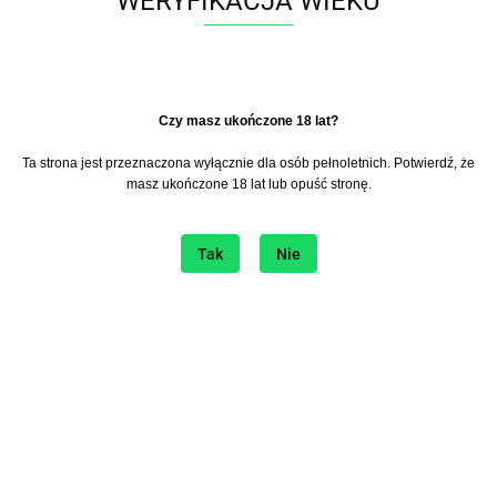
WERYFIKACJA WIEKU
Zaloguj się aby zobaczyć cene
Do przechowalni
​Czy masz ukończone 18 lat?
Wysyłka w ciągu
24 godziny
Ta strona jest przeznaczona wyłącznie dla osób pełnoletnich. Potwierdź, że
Cena przesyłki
15.9
masz ukończone 18 lat lub opuść stronę.
Dostępność
20
szt.
Tak
Nie
Zostaw telefon
Wyślij
Opis
Parametry