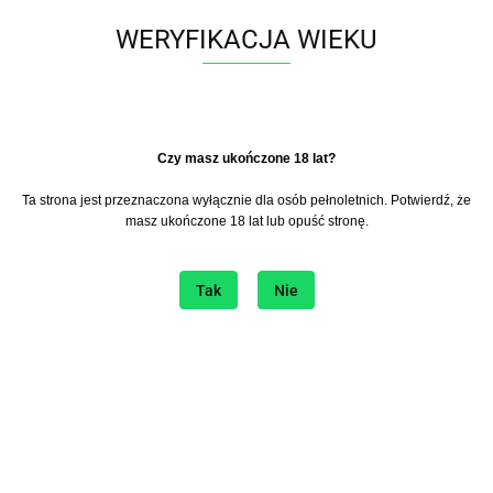
Do przechowalni
WERYFIKACJA WIEKU
Powiadom gdy produkt będzie dostępny
Wysyłka w ciągu
24 godziny
​Czy masz ukończone 18 lat?
Cena przesyłki
15.9
Ta strona jest przeznaczona wyłącznie dla osób pełnoletnich. Potwierdź, że
masz ukończone 18 lat lub opuść stronę.
Dostępność
0
szt.
Tak
Nie
Zostaw telefon
Wyślij
Opis