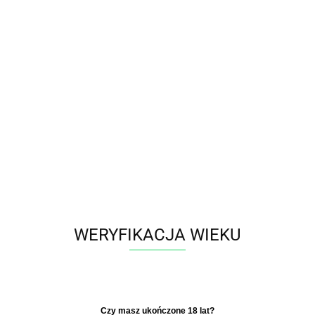
Polski
Zaloguj się
Zarejestruj się
Dodaj zgłoszenie
Zgody cookies
Producent - RED BULL
Parametry
WERYFIKACJA WIEKU
Brak produktów do wyświetlenia
​Czy masz ukończone 18 lat?