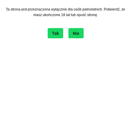
Ta strona jest przeznaczona wyłącznie dla osób pełnoletnich. Potwierdź, że
Zapisz się do Newslettera
masz ukończone 18 lat lub opuść stronę.
I bądź na bieżąco ze wszystkimi nowościami!
Tak
Nie
Informacje
O sklepie
Sklep internetowy na platformie