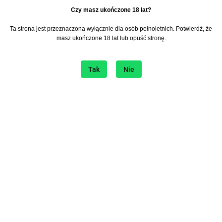
​Czy masz ukończone 18 lat?
Ta strona jest przeznaczona wyłącznie dla osób pełnoletnich. Potwierdź, że
masz ukończone 18 lat lub opuść stronę.
Tak
Nie