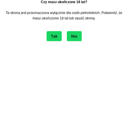
​Czy masz ukończone 18 lat?
Ta strona jest przeznaczona wyłącznie dla osób pełnoletnich. Potwierdź, że
masz ukończone 18 lat lub opuść stronę.
Tak
Nie