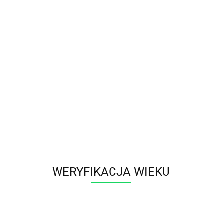
WERYFIKACJA WIEKU