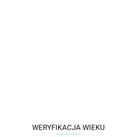
Zaloguj się aby zobaczyć ce
Do przechowalni
Powiadom gdy produkt będzie dostępny
Wysyłka w ciągu
24 godziny
Cena przesyłki
15.9
Dostępność
0
szt.
Waga
0.15 kg
Zostaw telefon
WERYFIKACJA WIEKU