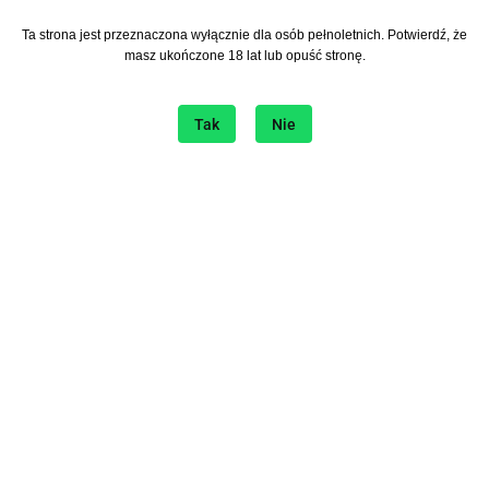
Ta strona jest przeznaczona wyłącznie dla osób pełnoletnich. Potwierdź, że
Zapisz się do Newslettera
masz ukończone 18 lat lub opuść stronę.
I bądź na bieżąco ze wszystkimi nowościami!
Tak
Nie
Informacje
O sklepie
Sklep internetowy na platformie