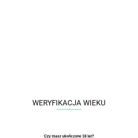
Polski
Zaloguj się
Zarejestruj się
Dodaj zgłoszenie
Zgody cookies
Producent - ICE
Parametry
WERYFIKACJA WIEKU
Brak produktów do wyświetlenia
​Czy masz ukończone 18 lat?