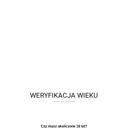
Polski
Zaloguj się
Zarejestruj się
Dodaj zgłoszenie
Zgody cookies
Producent - HiT
Parametry
WERYFIKACJA WIEKU
Brak produktów do wyświetlenia
​Czy masz ukończone 18 lat?