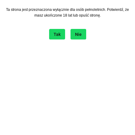
Ta strona jest przeznaczona wyłącznie dla osób pełnoletnich. Potwierdź, że
Zapisz się do Newslettera
masz ukończone 18 lat lub opuść stronę.
I bądź na bieżąco ze wszystkimi nowościami!
Tak
Nie
Informacje
O sklepie
Sklep internetowy na platformie