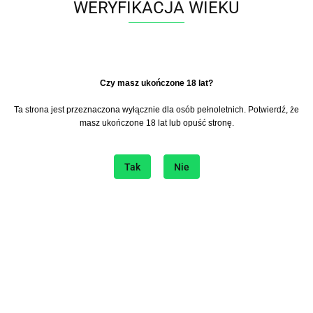
WERYFIKACJA WIEKU
Do przechowalni
Wysyłka w ciągu
24 godziny
​Czy masz ukończone 18 lat?
Cena przesyłki
15.9
Ta strona jest przeznaczona wyłącznie dla osób pełnoletnich. Potwierdź, że
Dostępność
6
szt.
masz ukończone 18 lat lub opuść stronę.
Tak
Nie
Zostaw telefon
Wyślij
Opis
Parametry