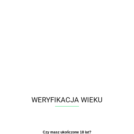
Polski
Zaloguj się
Zarejestruj się
Dodaj zgłoszenie
Zgody cookies
Producent - BLOW
Parametry
WERYFIKACJA WIEKU
Brak produktów do wyświetlenia
​Czy masz ukończone 18 lat?