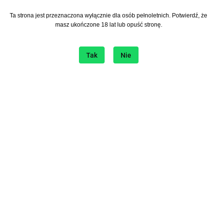
Ta strona jest przeznaczona wyłącznie dla osób pełnoletnich. Potwierdź, że
Zapisz się do Newslettera
masz ukończone 18 lat lub opuść stronę.
I bądź na bieżąco ze wszystkimi nowościami!
Tak
Nie
Informacje
O sklepie
Sklep internetowy na platformie