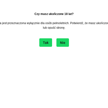
​Czy masz ukończone 18 lat?
na jest przeznaczona wyłącznie dla osób pełnoletnich. Potwierdź, że masz ukończon
era
I bądź na bieżąco ze wszystkimi nowościami!
lub opuść stronę.
Tak
Nie
ie
Sklep internetowy na platformie