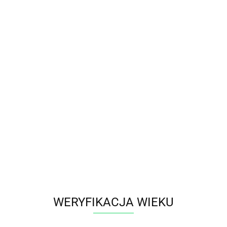
YNOWE
BONGA
LIQUIDY
BIBUŁKI
SMAK
AQ
BLOG
GA
LIQUIDY
BIBUŁKI
SMAK
MOC
WYPR
WERYFIKACJA WIEKU